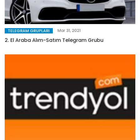
Mar 31, 2021
TELEGRAM GRUPLARI
2. El Araba Alım-Satım Telegram Grubu