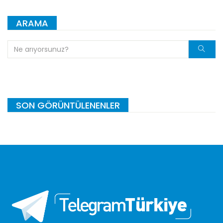
ARAMA
SON GÖRÜNTÜLENENLER