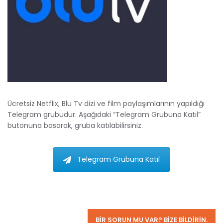
Ücretsiz Netflix, Blu Tv dizi ve film paylaşımlarının yapıldığı
Telegram grubudur. Aşağıdaki “Telegram Grubuna Katıl”
butonuna basarak, gruba katılabilirsiniz.
Telegram Grubuna Katıl
BIR SORUN MU VAR? BIZE BILDIRIN.