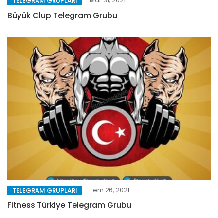
Mar 31, 2021
TELEGRAM GRUPLARI
Büyük Clup Telegram Grubu
Tem 26, 2021
TELEGRAM GRUPLARI
Fitness Türkiye Telegram Grubu