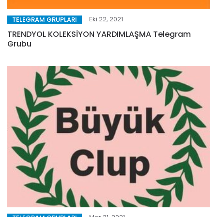
Eki 22, 2021
TELEGRAM GRUPLARI
TRENDYOL KOLEKSİYON YARDIMLAŞMA Telegram
Grubu