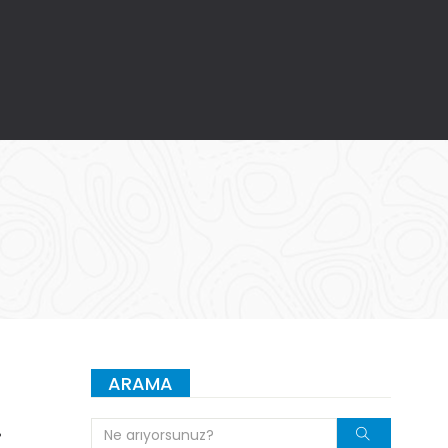
ARAMA