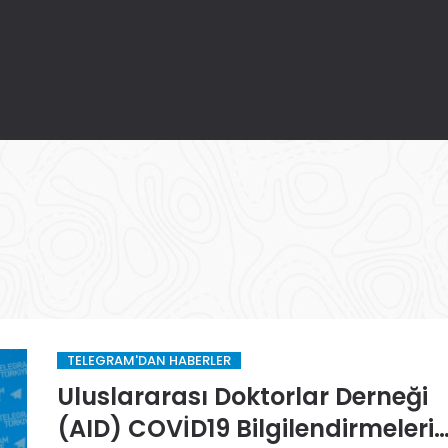
TELEGRAM'DAN HABERLER
Uluslararası Doktorlar Derneği
(AID) COVİD19 Bilgilendirmeleri