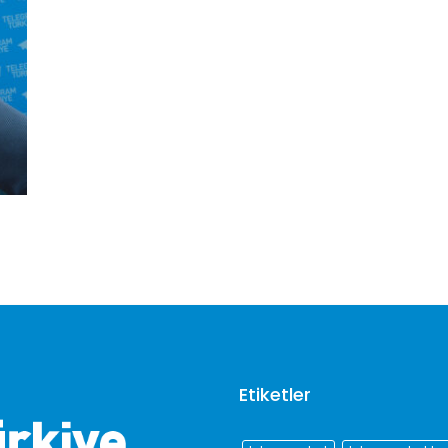
İçin Telegram Kanalı Açtı
Etiketler