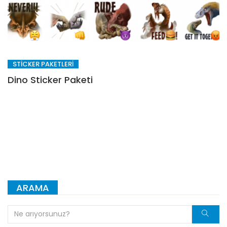
STICKER PAKETLERI
Dino Sticker Paketi
ARAMA