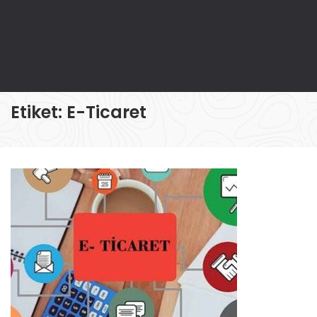
Etiket:
E-Ticaret