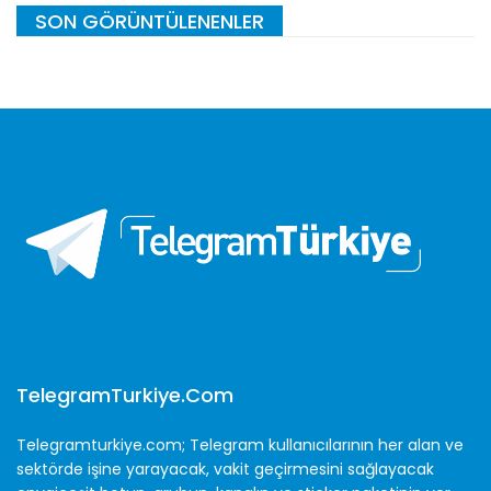
SON GÖRÜNTÜLENENLER
TelegramTurkiye.com
Telegramturkiye.com; Telegram kullanıcılarının her alan ve
sektörde işine yarayacak, vakit geçirmesini sağlayacak