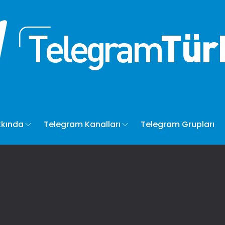
kkında
Telegram Kanalları
Telegram Grupları