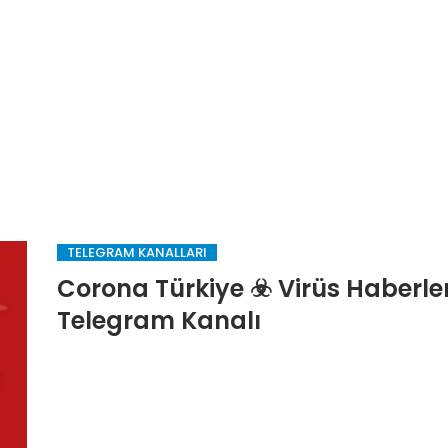
TELEGRAM KANALLARI
Corona Türkiye ☣️ Virüs Haberler
Telegram Kanalı