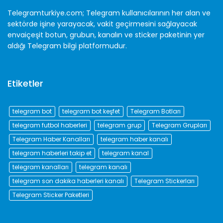
Telegramturkiye.com; Telegram kullanıcılarının her alan ve
sektörde işine yarayacak, vakit geçirmesini sağlayacak
envaiçeşit botun, grubun, kanalın ve sticker paketinin yer
aldığı Telegram bilgi platformudur.
Etiketler
telegram bot
telegram bot keşfet
Telegram Botları
telegram futbol haberleri
telegram grup
Telegram Grupları
Telegram Haber Kanalları
telegram haber kanalı
telegram haberleri takip et
telegram kanal
telegram kanalları
telegram kanalı
telegram son dakika haberleri kanalı
Telegram Stickerları
Telegram Sticker Paketleri