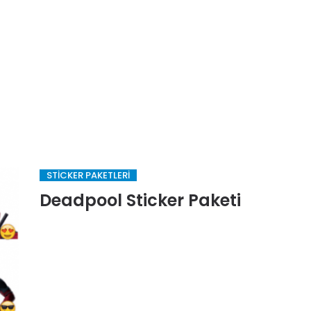
STICKER PAKETLERI
Deadpool Sticker Paketi