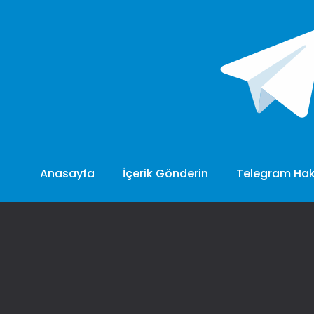
Anasayfa
İçerik Gönderin
Telegram Ha