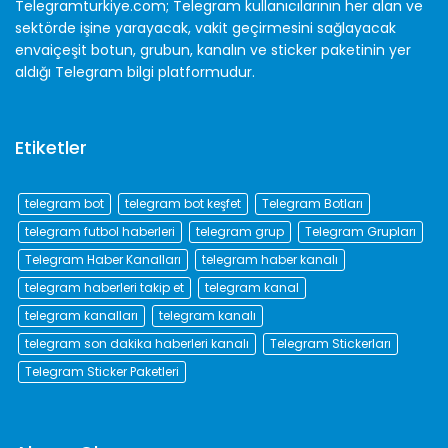
Telegramturkiye.com; Telegram kullanıcılarının her alan ve
sektörde işine yarayacak, vakit geçirmesini sağlayacak
envaiçeşit botun, grubun, kanalın ve sticker paketinin yer
aldığı Telegram bilgi platformudur.
Etiketler
telegram bot
telegram bot keşfet
Telegram Botları
telegram futbol haberleri
telegram grup
Telegram Grupları
Telegram Haber Kanalları
telegram haber kanalı
telegram haberleri takip et
telegram kanal
telegram kanalları
telegram kanalı
telegram son dakika haberleri kanalı
Telegram Stickerları
Telegram Sticker Paketleri