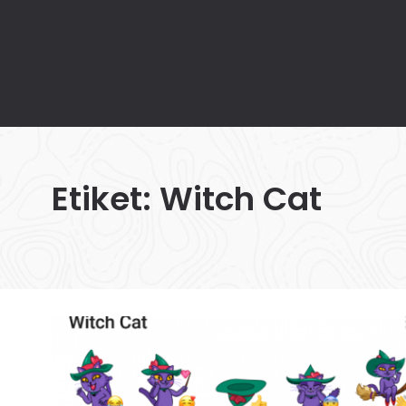
Etiket:
Witch Cat