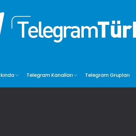
kkında
Telegram Kanalları
Telegram Grupları