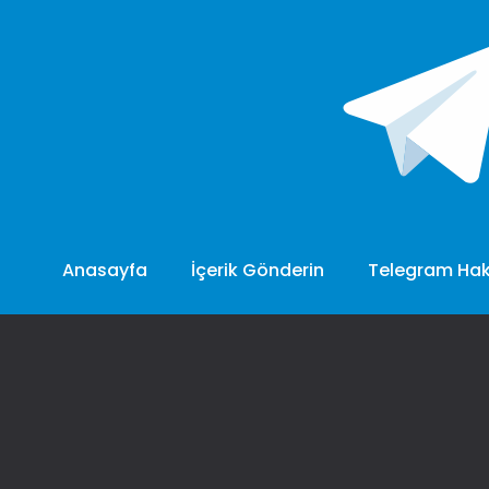
Anasayfa
İçerik Gönderin
Telegram Ha