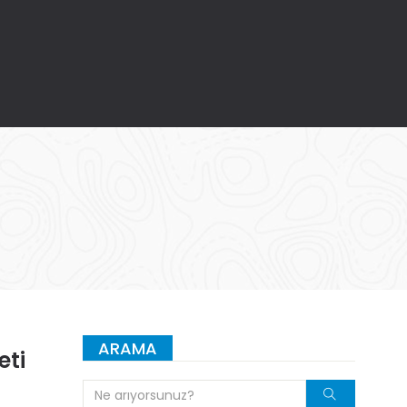
ARAMA
eti