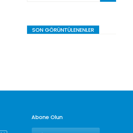
SON GÖRÜNTÜLENENLER
Abone Olun