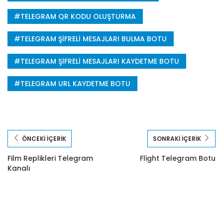
TELEGRAM QR KODU OLUŞTURMA
TELEGRAM ŞIFRELI MESAJLARI BULMA BOTU
TELEGRAM ŞIFRELI MESAJLARI KAYDETME BOTU
TELEGRAM URL KAYDETME BOTU
ÖNCEKI İÇERIK
SONRAKI İÇERIK
Film Replikleri Telegram
Flight Telegram Botu
Kanalı