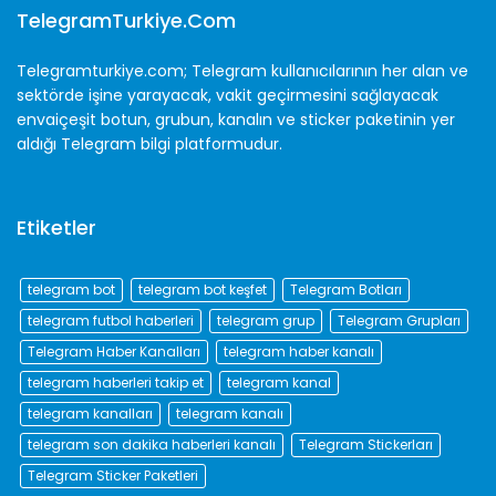
TelegramTurkiye.com
Telegramturkiye.com; Telegram kullanıcılarının her alan ve
sektörde işine yarayacak, vakit geçirmesini sağlayacak
envaiçeşit botun, grubun, kanalın ve sticker paketinin yer
aldığı Telegram bilgi platformudur.
Etiketler
telegram bot
telegram bot keşfet
Telegram Botları
telegram futbol haberleri
telegram grup
Telegram Grupları
Telegram Haber Kanalları
telegram haber kanalı
telegram haberleri takip et
telegram kanal
telegram kanalları
telegram kanalı
telegram son dakika haberleri kanalı
Telegram Stickerları
Telegram Sticker Paketleri