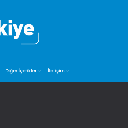
Diğer İçerikler
İletişim