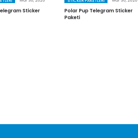
Mar 30, 2020
Mar 30, 2020
ETLERI
STICKER PAKETLERI
elegram Sticker
Polar Pup Telegram Sticker
Paketi