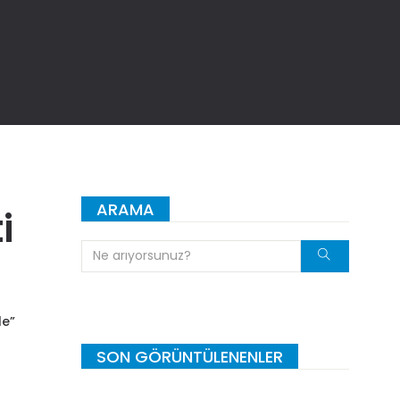
ARAMA
ti
le”
SON GÖRÜNTÜLENENLER