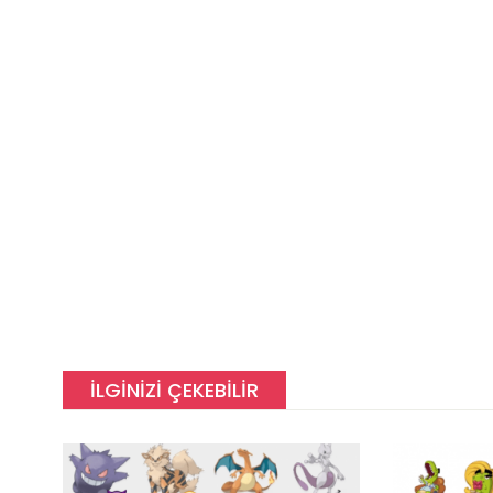
İLGINIZI ÇEKEBILIR