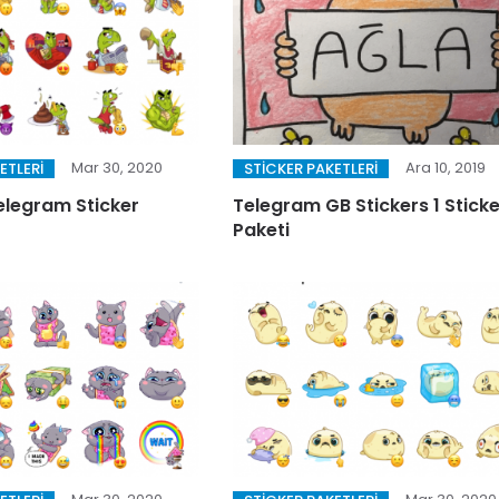
Mar 30, 2020
Ara 10, 2019
ETLERI
STICKER PAKETLERI
Telegram Sticker
Telegram GB Stickers 1 Sticke
Paketi