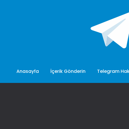
Anasayfa
İçerik Gönderin
Telegram Ha