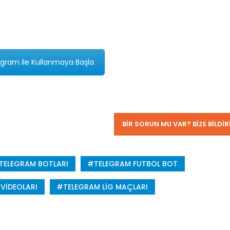
gram ile Kullanmaya Başla
BIR SORUN MU VAR? BIZE BILDIR
TELEGRAM BOTLARI
TELEGRAM FUTBOL BOT
VIDEOLARI
TELEGRAM LIG MAÇLARI