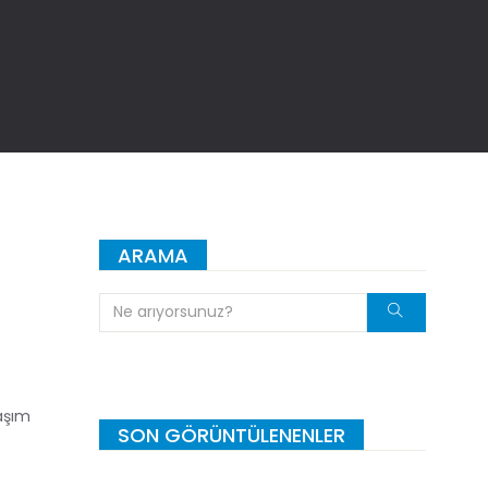
ARAMA
laşım
SON GÖRÜNTÜLENENLER