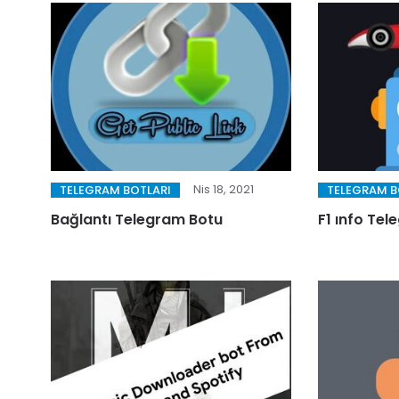
Nis 18, 2021
TELEGRAM BOTLARI
TELEGRAM B
Bağlantı Telegram Botu
F1 ınfo Te