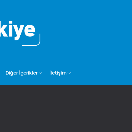
Diğer İçerikler
İletişim