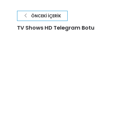
ÖNCEKI İÇERIK
TV Shows HD Telegram Botu