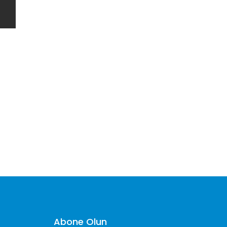
Abone Olun