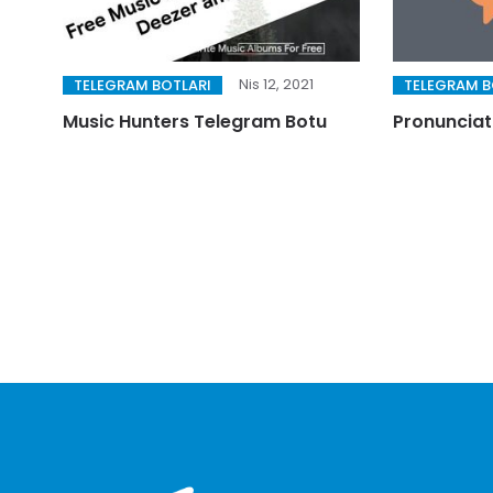
Nis 12, 2021
TELEGRAM BOTLARI
TELEGRAM B
Music Hunters Telegram Botu
Pronunciat