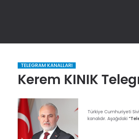
TELEGRAM KANALLARI
Kerem KINIK Teleg
Türkiye Cumhuriyeti Sivi
kanalıdır. Aşağıdaki
“Tel