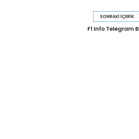
SONRAKI İÇERIK
F1 Info Telegram 