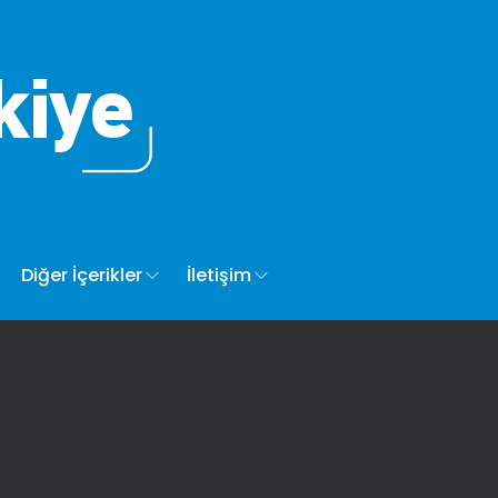
Diğer İçerikler
İletişim