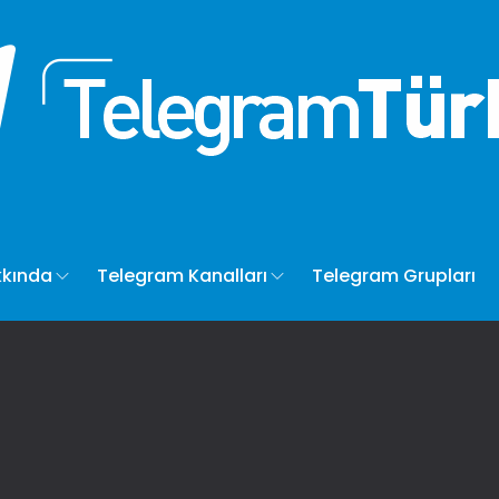
kkında
Telegram Kanalları
Telegram Grupları