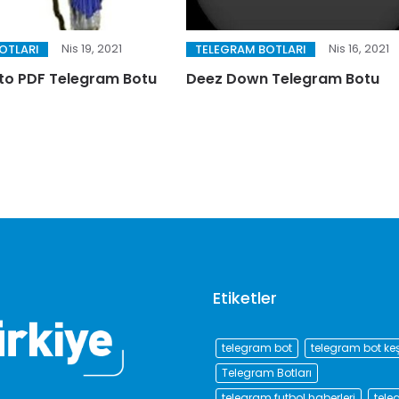
Nis 19, 2021
Nis 16, 2021
OTLARI
TELEGRAM BOTLARI
to PDF Telegram Botu
Deez Down Telegram Botu
Etiketler
telegram bot
telegram bot keş
Telegram Botları
telegram futbol haberleri
tele