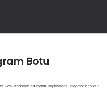
gram Botu
stant view üzerinden okumanızı sağlayacak Telegram botudur.