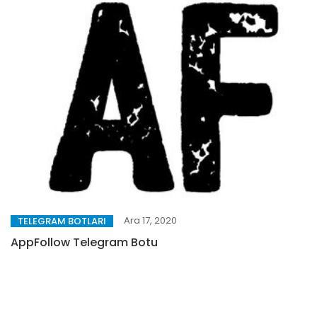
Ara 17, 2020
TELEGRAM BOTLARI
AppFollow Telegram Botu