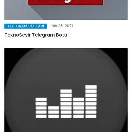
Nis 26, 2021
TELEGRAM BOTLARI
TeknoSeyir Telegram Botu