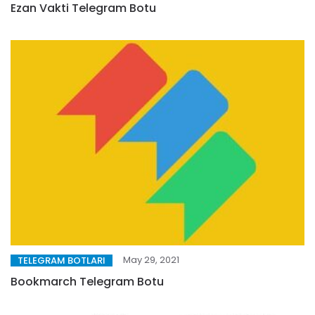
Ezan Vakti Telegram Botu
May 29, 2021
TELEGRAM BOTLARI
Bookmarch Telegram Botu