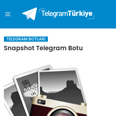
TELEGRAM BOTLARI
Snapshot Telegram Botu