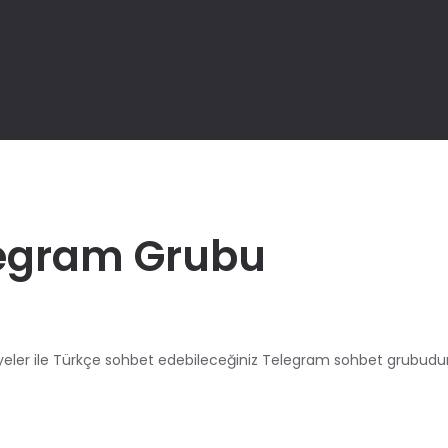
legram Grubu
eler ile Türkçe sohbet edebileceğiniz Telegram sohbet grubudur