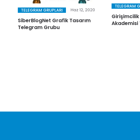
TELEGRAM G
Haz 12, 2020
TELEGRAM GRUPLARI
Girişimcili
SiberBlogNet Grafik Tasarım
Akademisi
Telegram Grubu