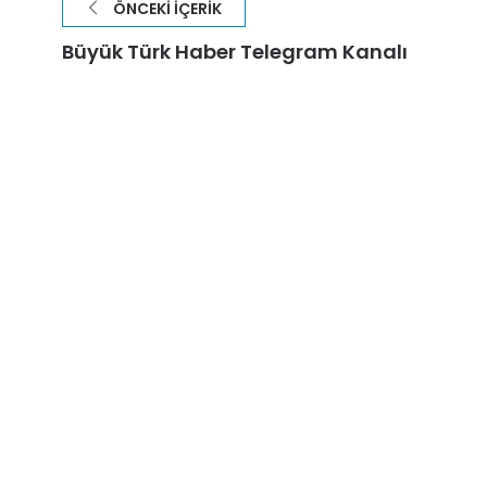
ÖNCEKI İÇERIK
Büyük Türk Haber Telegram Kanalı