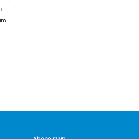
1
ram
Abone Olun