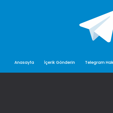
Anasayfa
İçerik Gönderin
Telegram Ha