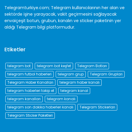
Telegramturkiye.com; Telegram kullanıcılarının her alan ve
sektörde işine yarayacak, vakit geçirmesini sağlayacak
envaiçeşit botun, grubun, kanalın ve sticker paketinin yer
aldığı Telegram bilgi platformudur.
Etiketler
telegram bot
telegram bot keşfet
Telegram Botları
telegram futbol haberleri
telegram grup
Telegram Grupları
Telegram Haber Kanalları
telegram haber kanalı
telegram haberleri takip et
telegram kanal
telegram kanalları
telegram kanalı
telegram son dakika haberleri kanalı
Telegram Stickerları
Telegram Sticker Paketleri