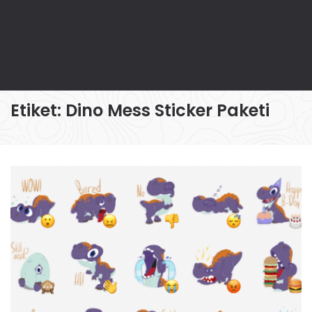
Etiket:
Dino Mess Sticker Paketi