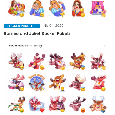
Nis 04, 2020
STICKER PAKETLERI
Romeo and Juliet Sticker Paketi