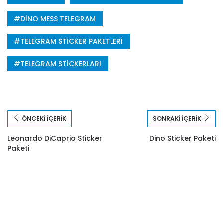
DINO MESS TELEGRAM
TELEGRAM STICKER PAKETLERI
TELEGRAM STICKERLARI
ÖNCEKI İÇERIK
SONRAKI İÇERIK
Leonardo DiCaprio Sticker
Dino Sticker Paketi
Paketi