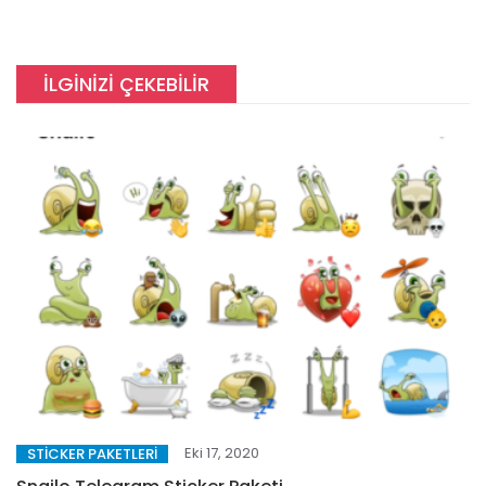
İLGINIZI ÇEKEBILIR
Eki 17, 2020
STICKER PAKETLERI