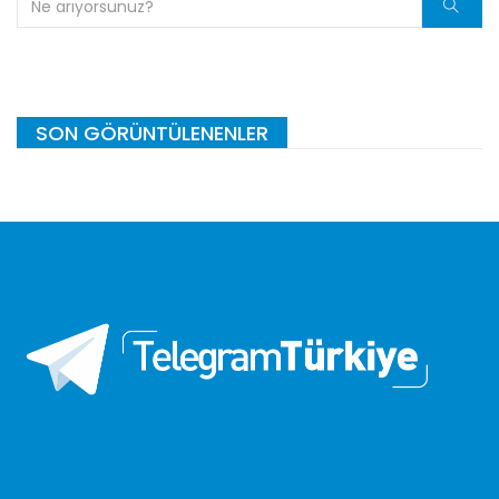
SON GÖRÜNTÜLENENLER