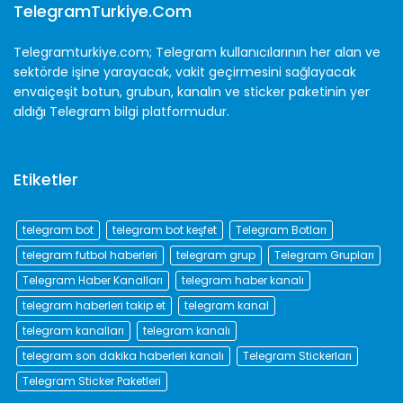
TelegramTurkiye.com
Telegramturkiye.com; Telegram kullanıcılarının her alan ve
sektörde işine yarayacak, vakit geçirmesini sağlayacak
envaiçeşit botun, grubun, kanalın ve sticker paketinin yer
aldığı Telegram bilgi platformudur.
Etiketler
telegram bot
telegram bot keşfet
Telegram Botları
telegram futbol haberleri
telegram grup
Telegram Grupları
Telegram Haber Kanalları
telegram haber kanalı
telegram haberleri takip et
telegram kanal
telegram kanalları
telegram kanalı
telegram son dakika haberleri kanalı
Telegram Stickerları
Telegram Sticker Paketleri