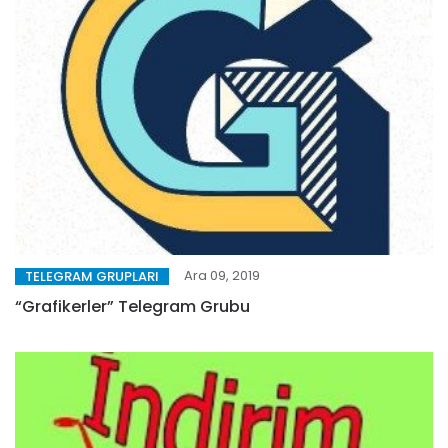
Ara 09, 2019
TELEGRAM GRUPLARI
“Grafikerler” Telegram Grubu