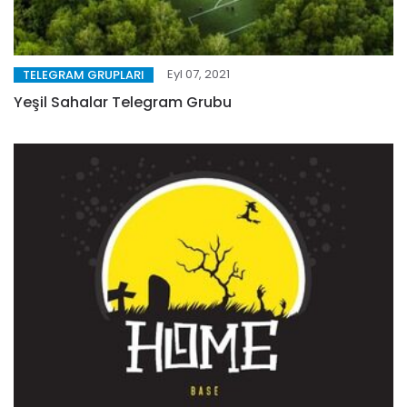
Eyl 07, 2021
TELEGRAM GRUPLARI
Yeşil Sahalar Telegram Grubu