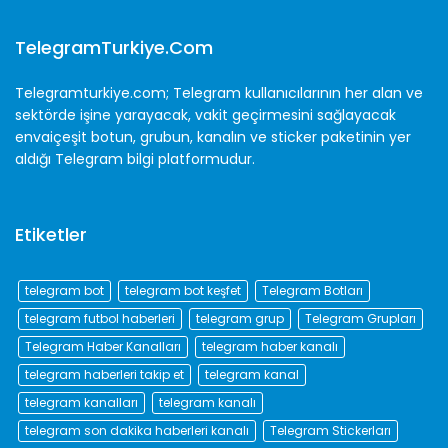
TelegramTurkiye.com
Telegramturkiye.com; Telegram kullanıcılarının her alan ve
sektörde işine yarayacak, vakit geçirmesini sağlayacak
envaiçeşit botun, grubun, kanalın ve sticker paketinin yer
aldığı Telegram bilgi platformudur.
Etiketler
telegram bot
telegram bot keşfet
Telegram Botları
telegram futbol haberleri
telegram grup
Telegram Grupları
Telegram Haber Kanalları
telegram haber kanalı
telegram haberleri takip et
telegram kanal
telegram kanalları
telegram kanalı
telegram son dakika haberleri kanalı
Telegram Stickerları