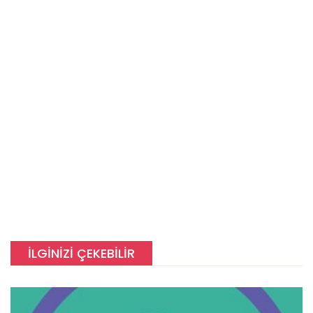
İLGINIZI ÇEKEBILIR