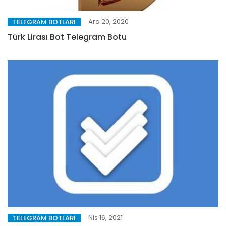
Ara 20, 2020
TELEGRAM BOTLARI
Türk Lirası Bot Telegram Botu
Nis 16, 2021
TELEGRAM BOTLARI