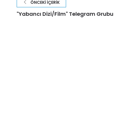
ÖNCEKI İÇERIK
"Yabancı Dizi/Film" Telegram Grubu