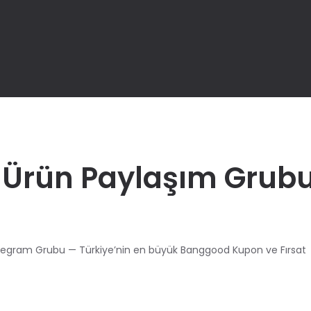
 Ürün Paylaşım Grub
egram Grubu — Türkiye’nin en büyük Banggood Kupon ve Fırsat