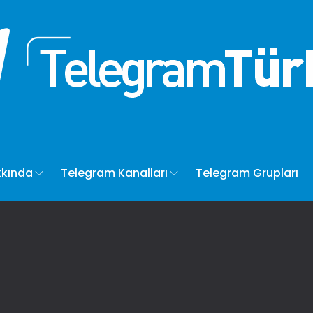
kkında
Telegram Kanalları
Telegram Grupları