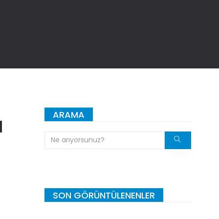
ARAMA
u
SON GÖRÜNTÜLENENLER