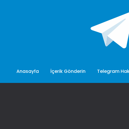
Anasayfa
İçerik Gönderin
Telegram Ha