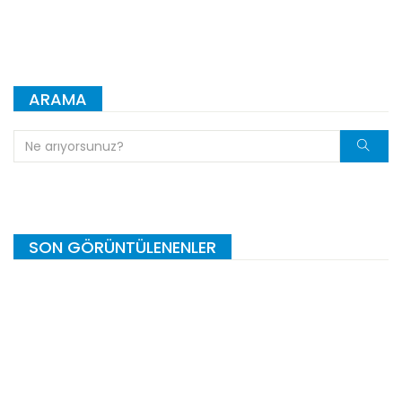
ARAMA
SON GÖRÜNTÜLENENLER