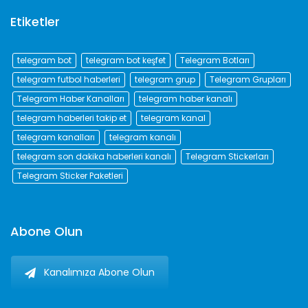
Etiketler
telegram bot
telegram bot keşfet
Telegram Botları
telegram futbol haberleri
telegram grup
Telegram Grupları
Telegram Haber Kanalları
telegram haber kanalı
telegram haberleri takip et
telegram kanal
telegram kanalları
telegram kanalı
telegram son dakika haberleri kanalı
Telegram Stickerları
Telegram Sticker Paketleri
Abone Olun
Kanalımıza Abone Olun