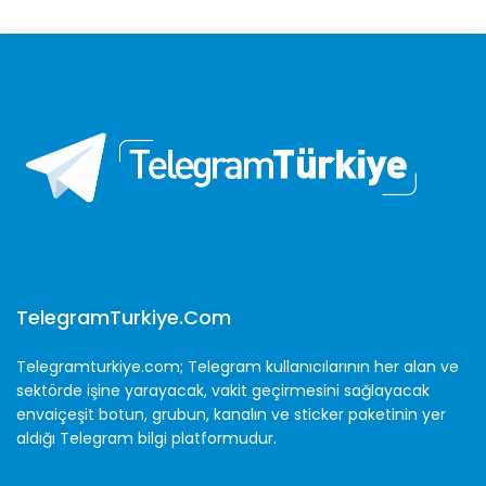
TelegramTurkiye.com
Telegramturkiye.com; Telegram kullanıcılarının her alan ve
sektörde işine yarayacak, vakit geçirmesini sağlayacak
envaiçeşit botun, grubun, kanalın ve sticker paketinin yer
aldığı Telegram bilgi platformudur.