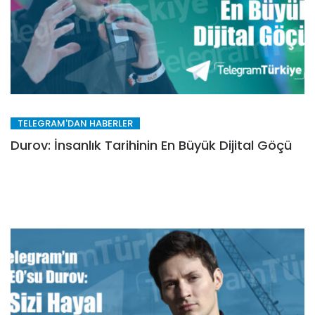
TELEGRAM'DAN HABERLER
Durov: İnsanlık Tarihinin En Büyük Dijital Göçü