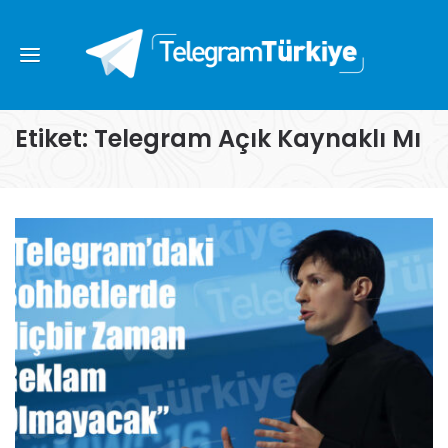
Etiket:
Telegram Açık Kaynaklı Mı