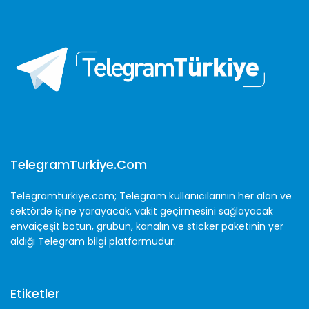
TelegramTurkiye.com
Telegramturkiye.com; Telegram kullanıcılarının her alan ve
sektörde işine yarayacak, vakit geçirmesini sağlayacak
envaiçeşit botun, grubun, kanalın ve sticker paketinin yer
aldığı Telegram bilgi platformudur.
Etiketler