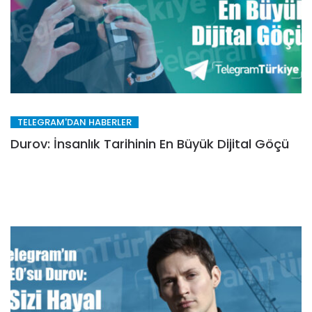
TELEGRAM'DAN HABERLER
Durov: İnsanlık Tarihinin En Büyük Dijital Göçü