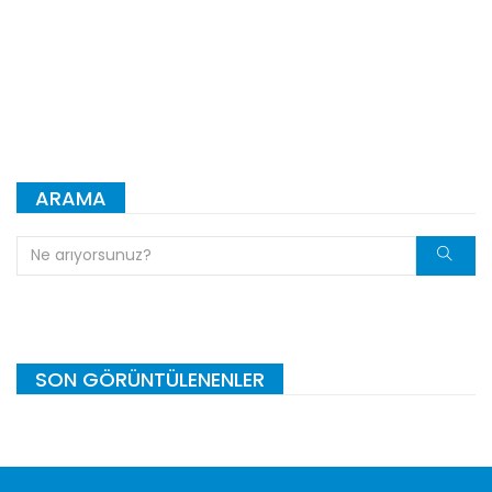
ARAMA
SON GÖRÜNTÜLENENLER