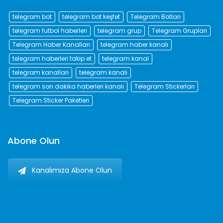
telegram bot
telegram bot keşfet
Telegram Botları
telegram futbol haberleri
telegram grup
Telegram Grupları
Telegram Haber Kanalları
telegram haber kanalı
telegram haberleri takip et
telegram kanal
telegram kanalları
telegram kanalı
telegram son dakika haberleri kanalı
Telegram Stickerları
Telegram Sticker Paketleri
Abone Olun
Kanalımıza Abone Olun