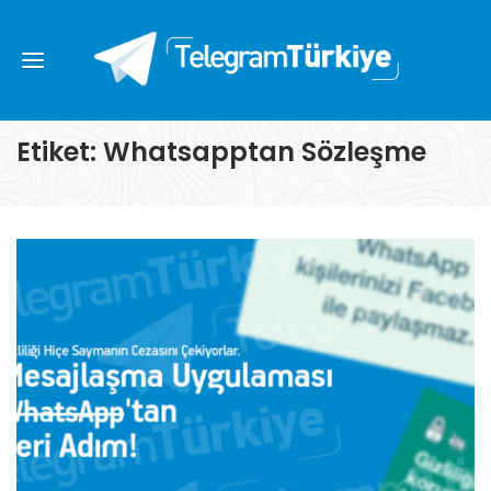
Etiket:
Whatsapptan Sözleşme